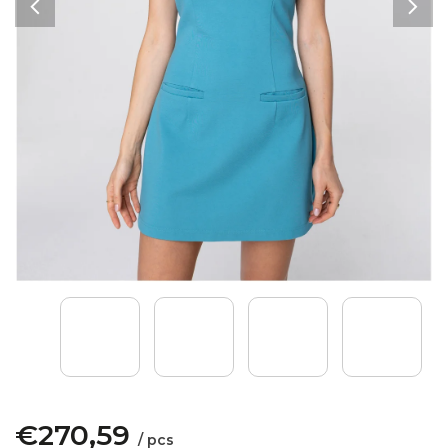
€270,59
/ pcs