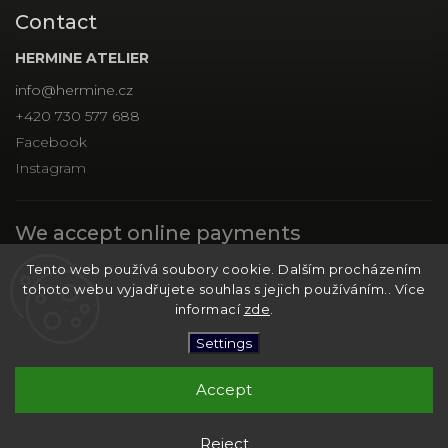
Contact
HERMINE ATELIER
info
@
hermine.cz
+420 730 577 688
Facebook
Instagram
We accept online payments
Tento web používá soubory cookie. Dalším procházením
tohoto webu vyjadřujete souhlas s jejich používáním.. Více
informací
zde
.
Settings
Copyright 2026
HERMINE ATELIER
. All rights reserved.
Edit cookie settings
Accept
Vytvořil
Shoptet
| Design
Shoptak.cz
Reject