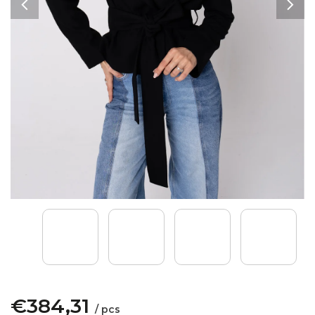
€384,31
/ pcs