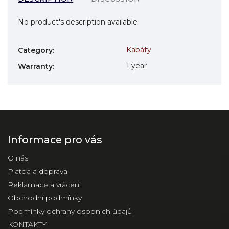
No product's description available
Kabáty
Category
:
1 year
Warranty
:
Informace pro vás
O nás
Platba a doprava
Reklamace a vrácení
Obchodní podmínky
Podmínky ochrany osobních údajů
KONTAKTY