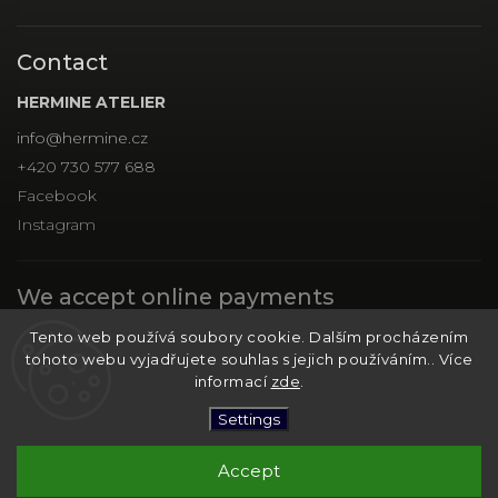
Contact
HERMINE ATELIER
info
@
hermine.cz
+420 730 577 688
Facebook
Instagram
We accept online payments
Tento web používá soubory cookie. Dalším procházením
tohoto webu vyjadřujete souhlas s jejich používáním.. Více
informací
zde
.
Settings
Copyright 2026
HERMINE ATELIER
. All rights reserved.
Edit cookie settings
Accept
Vytvořil
Shoptet
| Design
Shoptak.cz