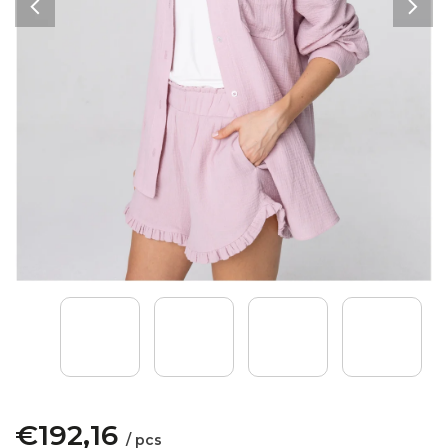
€192,16
/ pcs