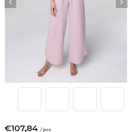
€107,84
/ pcs