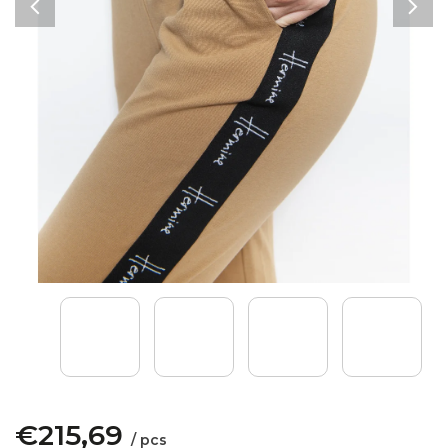
€215,69
/ pcs