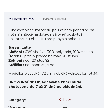
DESCRIPTION
DISCUSSION
Díky kombinaci materiálů jsou kalhoty pohodlné na
nošení, měkké na dotek a zároveň poskytují
dostatečnou elasticitu pro pohyb a pohodlí.
Barva :
Latte
Složení :
60% viskóza, 30% polyamid, 10% elastan
Údržba :
praní v pračce na max. 30 stupňů
Žehlení :
do 120 stupňů
Sušička :
nedoporučujeme
Modelka je vysoká 172 cm a obléká velikost kalhot 34.
UPOZORNĚNÍ:
Objednávané zboží bude
zhotoveno do 7 až 21 dnů od objednání.
Kalhoty
Category
:
1 year
Warranty
: