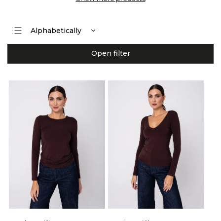
Alphabetically
We recommend
Open filter
Least expensive
Most expensive
Bestsellers