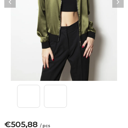
€505,88
/ pcs