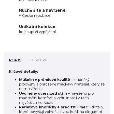
Ručně šité a navržené
v České republice
Unikátní kolekce
ke koupi či vypůjčení
POPIS
DISKUZE
Klíčové detaily:
Mušelín v prémiové kvalitě -
lehoučký,
prodyšný a přirozeně mačkavý materiál, který se
nemusí žehlit.
Uvolněný oversized střih
– navrženo pro
maximální komfort a vzdušnost i v těch
největších horkách.
Perleťové knoflíčky a precizní límec
– detaily,
které povyšují volnočasovou košili na elegantní