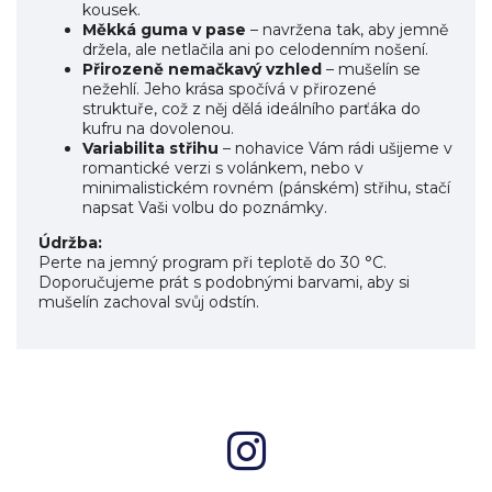
kousek.
Měkká guma v pase
– navržena tak, aby jemně
držela, ale netlačila ani po celodenním nošení.
Přirozeně nemačkavý vzhled
– mušelín se
nežehlí. Jeho krása spočívá v přirozené
struktuře, což z něj dělá ideálního parťáka do
kufru na dovolenou.
Variabilita střihu
– nohavice Vám rádi ušijeme v
romantické verzi s volánkem, nebo v
minimalistickém rovném (pánském) střihu, stačí
napsat Vaši volbu do poznámky.
Údržba:
Perte na jemný program při teplotě do 30 °C.
Doporučujeme prát s podobnými barvami, aby si
mušelín zachoval svůj odstín.