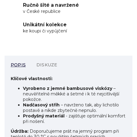
Ručně šité a navržené
v České republice
Unikátní kolekce
ke koupi či vypůjčení
POPIS
DISKUZE
Klíčové vlastnosti:
Vyrobeno z jemné bambusové viskózy
–
neuvěřitelně měkké a šetrné i k té nejcitlivější
pokožce.
Nadčasový střih
– navrženo tak, aby lichotilo
postavě a nikde zbytečně nepnulo.
Prodyšný materiál
- z
ajišťuje optimální komfort
při nošení.
Údržba:
Doporučujeme prát na jemný program při
teplotě do 30 °C s použitím šetrných pracích